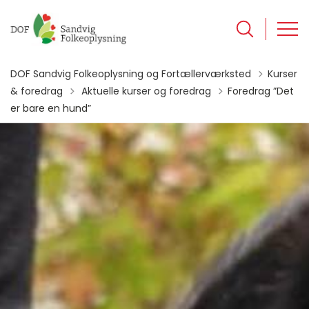
DOF Sandvig Folkeoplysning og Fortællerværksted
Kurser
Tilbage til
& foredrag
Aktuelle kurser og foredrag
Foredrag ”Det
er bare en hund”