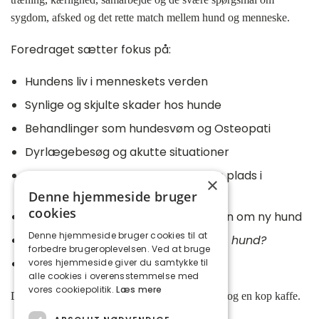
sygdom, afsked og det rette match mellem hund og menneske.
Foredraget sætter fokus på:
Hundens liv i menneskets verden
Synlige og skjulte skader hos hunde
Behandlinger som hundesvøm og Osteopati
Dyrlægebesøg og akutte situationer
Gratis Aktivering, agility og hundens plads i
×
familien
Denne hjemmeside bruger
cookies
Sorgen ved at sige farvel – og tanken om ny hund
Denne hjemmeside bruger cookies til at
Det store spørgsmål:
Hvorfor har du hund?
forbedre brugeroplevelsen. Ved at bruge
Rette match.
vores hjemmeside giver du samtykke til
alle cookies i overensstemmelse med
vores cookiepolitik.
Læs mere
Der bliver også plads til spørgsmål, videndeling og en kop kaffe.