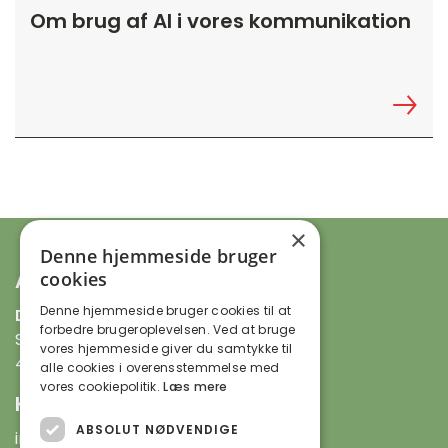
Om brug af AI i vores kommunikation
×
Denne hjemmeside bruger
cookies
Adresse
Denne hjemmeside bruger cookies til at
DOF Sandvig Folkeoplysning
forbedre brugeroplevelsen. Ved at bruge
Sandevej 3, Sandvig
vores hjemmeside giver du samtykke til
4735 Mern
alle cookies i overensstemmelse med
vores cookiepolitik.
Læs mere
Kontakt
ABSOLUT NØDVENDIGE
info@sandvig-folkeoplysning.dk