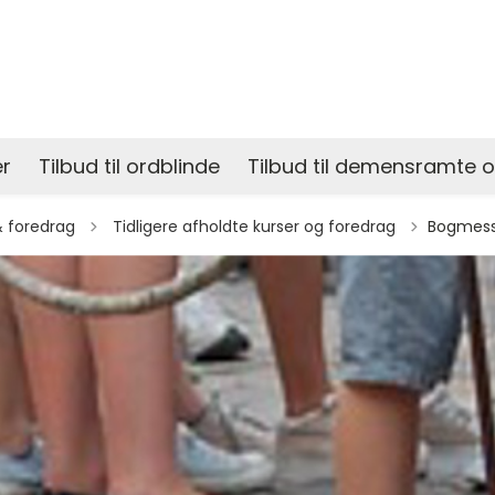
r
Tilbud til ordblinde
Tilbud til demensramte 
Tilbage til
& foredrag
Tidligere afholdte kurser og foredrag
Bogmess