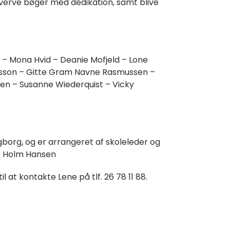
rhverve bøger med dedikation, samt blive
 – Mona Hvid – Deanie Mofjeld – Lone
ansson – Gitte Gram Navne Rasmussen –
en – Susanne Wiederquist – Vicky
borg, og er arrangeret af skoleleder og
ne Holm Hansen
at kontakte Lene på tlf. 26 78 11 88.