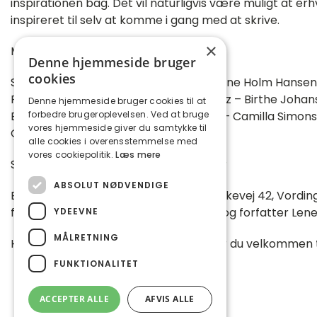
inspirationen bag. Det vil naturligvis være muligt at e
inspireret til selv at komme i gang med at skrive.
×
Mød bl.a.:
Denne hjemmeside bruger
cookies
Sylvester Antoni – Anne Lorentzen – Lene Holm Hansen
Rytsel – Peter Pitsch – Hans-Willy Bautz – Birthe Joh
Denne hjemmeside bruger cookies til at
Eddie Van Luthje – Jeanette Wincentz – Camilla Simons
forbedre brugeroplevelsen. Ved at bruge
vores hjemmeside giver du samtykke til
Ostenfeld – Merethe Shenon
alle cookies i overensstemmelse med
vores cookiepolitik.
Læs mere
Se info om de forskellige forfattere
her
ABSOLUT NØDVENDIGE
Bogmessen foregår i DGI huset. Solbakkevej 42, Vording
forfatter Lone Rytsel samt underviser og forfatter Le
YDEEVNE
MÅLRETNING
Har du spørgsmål til arrangementet er du velkommen til 
FUNKTIONALITET
ACCEPTER ALLE
AFVIS ALLE