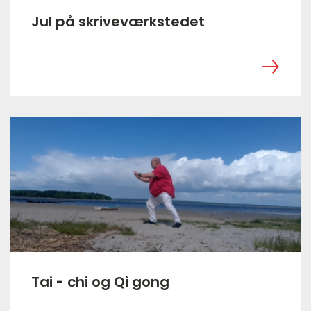
Jul på skriveværkstedet
‎ ㅤ
Tai - chi og Qi gong
‎ ㅤ