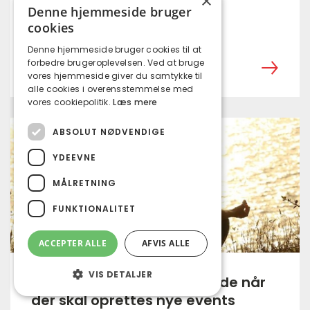
×
Denne hjemmeside bruger
Udgiv din egen bog
cookies
‎ ㅤ
Denne hjemmeside bruger cookies til at
forbedre brugeroplevelsen. Ved at bruge
vores hjemmeside giver du samtykke til
alle cookies i overensstemmelse med
vores cookiepolitik.
Læs mere
ABSOLUT NØDVENDIGE
YDEEVNE
MÅLRETNING
FUNKTIONALITET
ACCEPTER ALLE
AFVIS ALLE
VIS DETALJER
Skabelon - kopier denne side når
der skal oprettes nye events