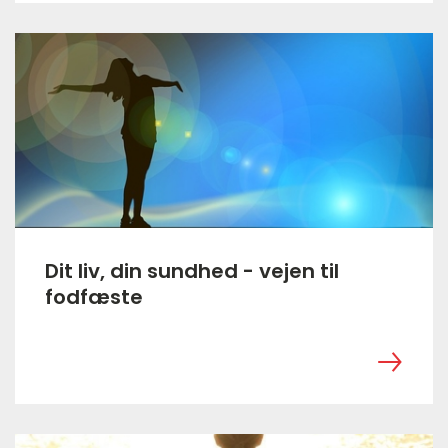
Dit liv, din sundhed - vejen til
fodfæste
‎ ㅤ