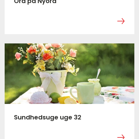
Ord på Nyord
‎ ㅤ
Sundhedsuge uge 32
‎ ㅤ