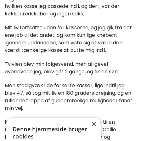
hvilken kasse jeg passede ind i, og der i, var der
køkkenredskaber og ingen saks.
Mit liv fortsatte uden for kasserne, og jeg gik fra det
ene job til det andet, og kom kun lige knebent
igennem uddannelse, som viste sig at være den
værst tænkelige kasse at putte mig ind i.
Tvivlen blev min følgesvend, men alligevel
overlevede jeg, blev gift 2 gange, og fik en søn.
Men stadigvæk i de forkerte kasser, lige indtil jeg
blev 47, så tog mit liv en 180 graders drejning, og en
rullende trappe af guddommelige muligheder fandt
min vej.
Nogle af disse valg hed. Skilsmisse, brev til en
×
Denne hjemmeside bruger
minister, en meget selvstændig Border Collie
cookies
blanding, og absolut anderledes venner og