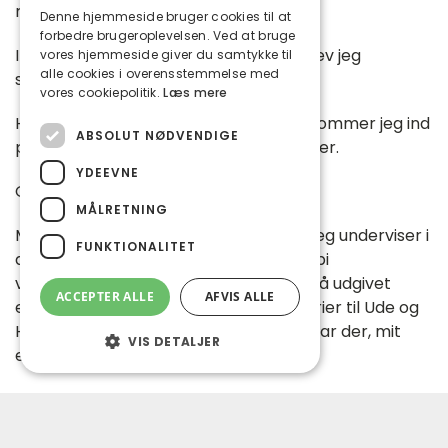
relationer.”
Denne hjemmeside bruger cookies til at
forbedre brugeroplevelsen. Ved at bruge
I 2002 fik jeg tildelt fleksjob, og i 2016 blev jeg
vores hjemmeside giver du samtykke til
alle cookies i overensstemmelse med
selvstændig alternativ behandler.
vores cookiepolitik.
Læs mere
Hvordan og hvorfor, og meget andet kommer jeg ind
ABSOLUT NØDVENDIGE
på, under dette foredrag på ca. 2,5 timer.
YDEEVNE
Om Lene
MÅLRETNING
Mit navn er Lene Holm Hansen, 62 år. Jeg underviser i
FUNKTIONALITET
at skrive fiktion, magi, med et smut forbi
virkelighedens verden. Men jeg har også udgivet
ACCEPTER ALLE
AFVIS ALLE
egne bøger, samt fået trykt små historier til Ude og
Hjemme. Derudover er jeg healer, og har der, mit
VIS DETALJER
eget lille virke.
Absolut nødvendige
Ydeevne
Der er to mulige foredragsdatoer:
Målretning
Funktionalitet