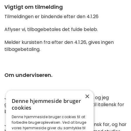
Vigtigt om tilmelding
Tilmeldingen er bindende efter den 4.1.26
Aflyser vi, tilbagebetales det fulde beløb.
Melder kursisten fra efter den 4.1.26, gives ingen
tilbagebetaling.
Om underviseren.
×
Jeg hedder Eva-Cristina Fontana Rose, og jeg
Denne hjemmeside bruger
glæder mig til at byde jer velkommen til italiensk for
cookies
begyndere.
Denne hjemmeside bruger cookies til at
forbedre brugeroplevelsen. Ved at bruge
Jeg har både en italiensk mor og en dansk far, og har
vores hjemmeside giver du samtykke til