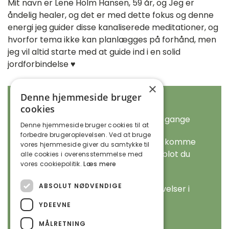
Mit navn er Lene Holm Hansen, 59 år, og Jeg er
åndelig healer, og det er med dette fokus og denne
energi jeg guider disse kanaliserede meditationer, og
hvorfor tema ikke kan planlægges på forhånd, men
jeg vil altid starte med at guide ind i en solid
jordforbindelse ♥️
×
Denne hjemmeside bruger
Start og periode: onsdage fra d. 14.
cookies
september 2022 kl. 10.30 - 12.00 - 6 gange
Denne hjemmeside bruger cookies til at
forbedre brugeroplevelsen. Ved at bruge
(du kan frit vælge om du ønsker at komme
vores hjemmeside giver du samtykke til
alle dage eller kun enkelte gange, blot du
alle cookies i overensstemmelse med
vores cookiepolitik.
Læs mere
husker tilmelding forud for dagen)
ABSOLUT NØDVENDIGE
Forløbet foregår i de smukke omgivelser i
Sandvig.
YDEEVNE
MÅLRETNING