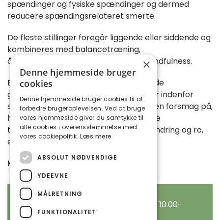
spændinger og fysiske spændinger og dermed
reducere spændingsrelateret smerte.
De fleste stillinger foregår liggende eller siddende og
kombineres med balancetræning,
åndedrætsøvelser, afspænding og mindfulness.
×
Denne hjemmeside bruger
En workshop hvor du vil lære nogle af de
cookies
grundlæggende principper og stillinger indenfor
Denne hjemmeside bruger cookies til at
særligt yin yoga og mindfulness, og få en forsmag på,
forbedre brugeroplevelsen. Ved at bruge
hvordan du selv kan tilrettelægge egne
vores hjemmeside giver du samtykke til
alle cookies i overensstemmelse med
træningsforløb med fokus på smertelindring og ro,
vores cookiepolitik.
Læs mere
efter endt forløb.
ABSOLUT NØDVENDIGE
Kurset er for begyndere og let øvede
YDEEVNE
MÅLRETNING
Dato/tid: fredag d. 5. september kl. 10.00-
FUNKTIONALITET
12.00