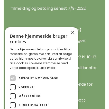
Tilmelding og betaling senest 7/9-2022
Tirsdage kl. 10-12 (hensyntagende)
×
Denne hjemmeside bruger
Periode 13/9 - 6/12 (12 gange i alt, ingen
cookies
træning i efterårsferien)
Denne hjemmeside bruger cookies til at
forbedre brugeroplevelsen. Ved at bruge
Gratis prøvetime tirsdag d. 6/9-2022 kl. 10-12
vores hjemmeside giver du samtykke til
alle cookies i overensstemmelse med
Undervisningen foregår i Præstø multicenter
vores cookiepolitik.
Læs mere
(yogasalen)
ABSOLUT NØDVENDIGE
Pris kr. 480,- (holdet er hensyntagende for
YDEEVNE
dig med særlige behov / handicap)
MÅLRETNING
Tilmelding og betaling senest 7/9-2022
FUNKTIONALITET