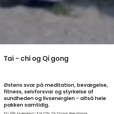
Tai - chi og Qi gong
‎ ㅤ
Østens svar på meditation, bevægelse,
fitness, selvforsvar og styrkelse af
sundheden og livsenergien - altså hele
pakken samtidig.
Du får træning i Tai Chi, Qi Qong, Nei Gong,