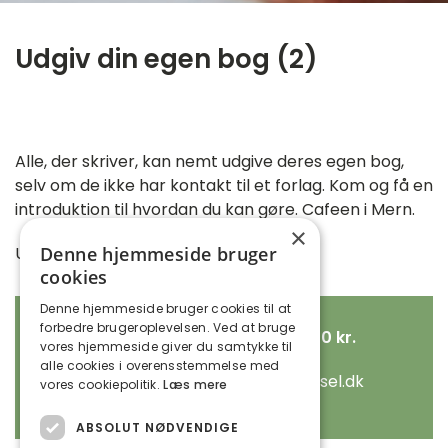
Udgiv din egen bog (2)
‎ ㅤ
Alle, der skriver, kan nemt udgive deres egen bog,
selv om de ikke har kontakt til et forlag. Kom og få en
introduktion til hvordan du kan gøre. Cafeen i Mern.
×
Underviser: Lene Holm Hansen
Denne hjemmeside bruger
cookies
Denne hjemmeside bruger cookies til at
forbedre brugeroplevelsen. Ved at bruge
Ny dato på vej - Kl. 10-14 – pris 550 kr.
vores hjemmeside giver du samtykke til
alle cookies i overensstemmelse med
Tilmelding til Lone på lone@lonerytsel.dk
vores cookiepolitik.
Læs mere
ABSOLUT NØDVENDIGE