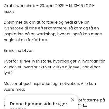
Gratis workshop – 23. april 2025 – kl. 13-16 i DGI-
huset
Drømmer du om at fortælle og nedskrive din
livshistorie til dine efterkommere, så kom og få en
inspiration på en workshop, hvor du også kan møde
nogle lokale forfattere.
Emnerne bliver:
Hvorfor skrive livshistorie, hvordan gør vi, hvordan får
vi udgivet, hvorfor skriver vi ikke alligevel, når vi har
lyst?
Masser af god inspiration og motivation. Alle kan
være med.
×
Og så er du også klædt på til at møde forfatterne på
Denne hjemmeside bruger
minibogmessen i DGI-huset 27. april kl. 11-14