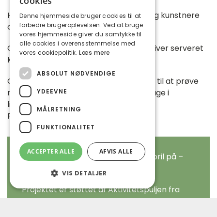
cookies
Her kan du møde 14 lokale forfattere og kunstnere
Denne hjemmeside bruger cookies til at
forbedre brugeroplevelsen. Ved at bruge
og se og høre om deres udgivelser.
vores hjemmeside giver du samtykke til
alle cookies i overensstemmelse med
Gratis at deltage begge steder. Der bliver serveret
vores cookiepolitik.
Læs mere
Kaffe/te og kage på workshoppen.
ABSOLUT NØDVENDIGE
Og hvis du blev inspireret og motiveret til at prøve
YDEEVNE
mere, vil der blive mulighed for at deltage i
livshistorieundervisningen hos Sandvig
MÅLRETNING
Folkeoplysning i løbet af foråret.
FUNKTIONALITET
ACCEPTER ALLE
AFVIS ALLE
Tilmelding senest tirsdag den 22. april på –
lone@lonerytsel.dk
VIS DETALJER
Projektet er støttet af Aktivitetspuljen fra
Vordingborg kommune.
Absolut nødvendige
Ydeevne