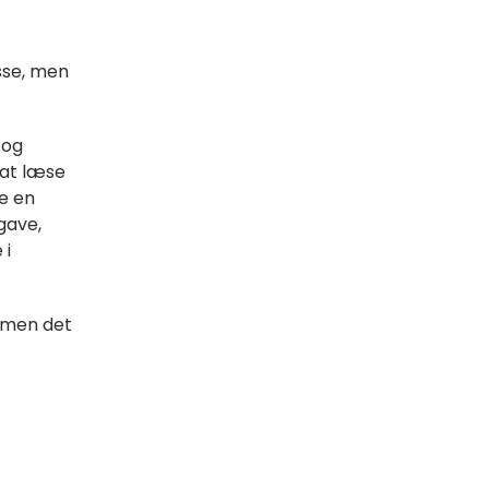
sse, men
 og
l at læse
re en
gave,
 i
, men det