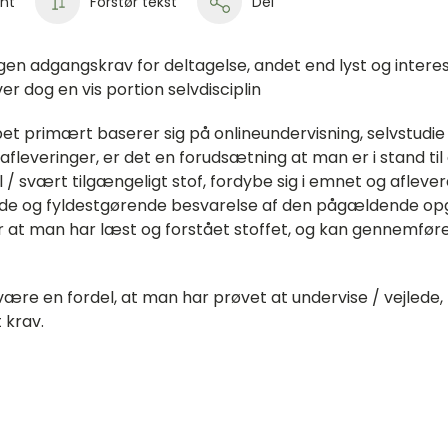
int
Forstør tekst
Del
ngen adgangskrav for deltagelse, andet end lyst og intere
r dog en vis portion selvdisciplin
bet primært baserer sig på onlineundervisning, selvstudie
e afleveringer, er det en forudsætning at man er i stand ti
 / svært tilgængeligt stof, fordybe sig i emnet og afleve
e og fyldestgørende besvarelse af den pågældende op
r at man har læst og forstået stoffet, og kan gennemføre
være en fordel, at man har prøvet at undervise / vejlede
t krav.