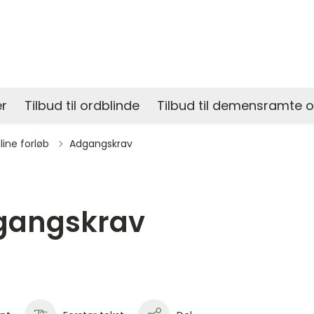
r
Tilbud til ordblinde
Tilbud til demensramte 
il
ine forløb
Adgangskrav
gangskrav