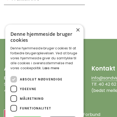
×
Denne hjemmeside bruger
cookies
Denne hjemmeside bruger cookies til at
forbedre brugeroplevelsen. Ved at bruge
vores hjemmeside giver du samtykke til
alle cookies i overensstemmelse med
Adresse
Kontakt
vores cookiepolitik.
Læs mere
DOF Sandvig Folkeoplysning
info@sandvi
ABSOLUT NØDVENDIGE
Sandevej 3, Sandvig
Tlf. 40 42 62
YDEEVNE
4735 Mern
(bedst melle
MÅLRETNING
FUNKTIONALITET
En del af
Dansk Oplysnings Forbund