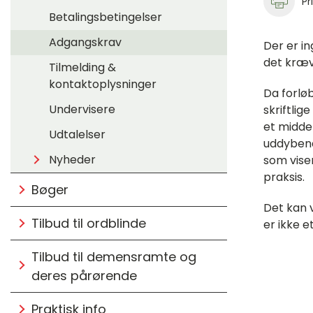
Pr
Betalingsbetingelser
Adgangskrav
Der er i
det kræve
Tilmelding &
kontaktoplysninger
Da forlø
Undervisere
skriftlig
et middel
Udtalelser
uddybend
Nyheder
som vise
praksis.
Bøger
Det kan 
Tilbud til ordblinde
er ikke e
Tilbud til demensramte og
deres pårørende
Praktisk info