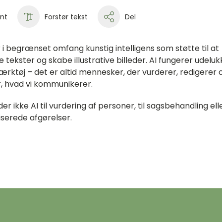
int
Forstør tekst
Del
 i begrænset omfang kunstig intelligens som støtte til at
 tekster og skabe illustrative billeder. AI fungerer udelu
ærktøj – det er altid mennesker, der vurderer, redigerer 
r, hvad vi kommunikerer.
er ikke AI til vurdering af personer, til sagsbehandling elle
serede afgørelser.