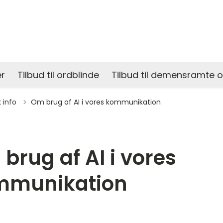
r
Tilbud til ordblinde
Tilbud til demensramte 
il
k info
Om brug af AI i vores kommunikation
brug af AI i vores
mmunikation