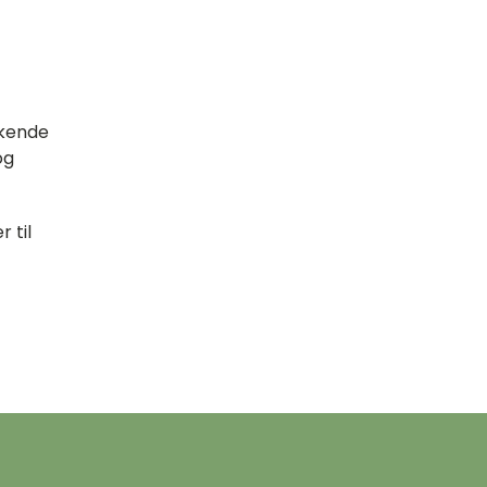
kkende
og
r til