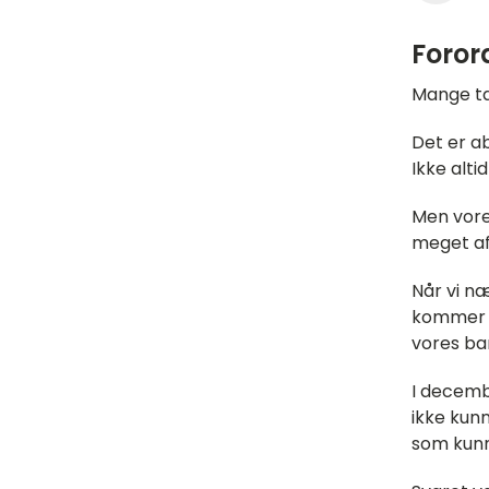
Foror
Mange ta
Det er a
Ikke alt
Men vore
meget af 
Når vi n
kommer i
vores ba
I decemb
ikke kun
som kunn