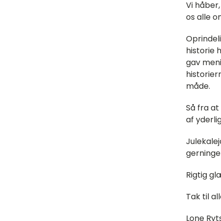
Vi håber,
os alle 
Oprindel
historie
gav menin
historier
måde.
Så fra at
af yderl
Julekale
gerninge
Rigtig gl
Tak til 
Lone Ryt