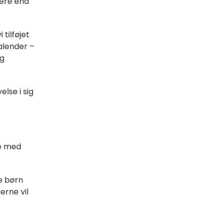
mere end
tilføjet
alender –
og
lse i sig
ne med
de børn
erne vil