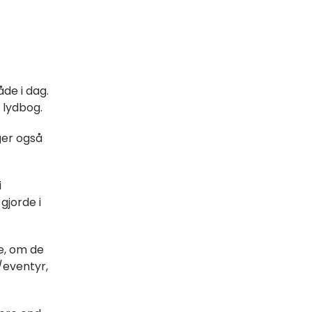
de i dag.
 lydbog.
ger også
i
gjorde i
e, om de
/eventyr,