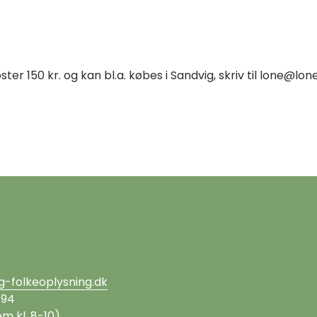
ter 150 kr. og kan bl.a. købes i Sandvig, skriv til lone@lon
g-folkeoplysning.dk
 94
m kl. 8-10)