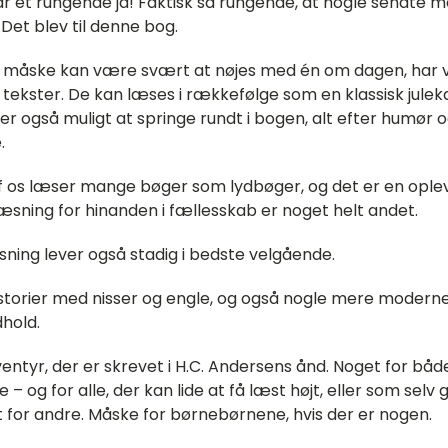
ar et rungende ja! Faktisk så rungende, at nogle sendte 
 Det blev til denne bog.
t måske kan være svært at nøjes med én om dagen, har vi 
 tekster. De kan læses i rækkefølge som en klassisk julek
er også muligt at springe rundt i bogen, alt efter humør 
.
 os læser mange bøger som lydbøger, og det er en opleve
læsning for hinanden i fællesskab er noget helt andet.
ning lever også stadig i bedste velgående.
istorier med nisser og engle, og også nogle mere moder
dhold.
entyr, der er skrevet i H.C. Andersens ånd. Noget for bå
 – og for alle, der kan lide at få læst højt, eller som selv g
t for andre. Måske for børnebørnene, hvis der er nogen.