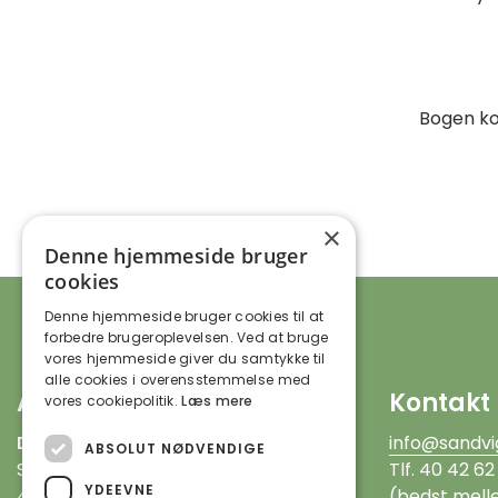
Bogen kos
×
Denne hjemmeside bruger
cookies
Denne hjemmeside bruger cookies til at
forbedre brugeroplevelsen. Ved at bruge
vores hjemmeside giver du samtykke til
alle cookies i overensstemmelse med
Adresse
Kontakt
vores cookiepolitik.
Læs mere
DOF Sandvig Folkeoplysning
info@sandvi
ABSOLUT NØDVENDIGE
Sandevej 3, Sandvig
Tlf. 40 42 62
YDEEVNE
4735 Mern
(bedst melle