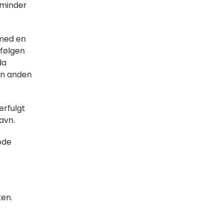
e minder
 med en
følgen
da
 en anden
erfulgt
avn.
ode
ken.