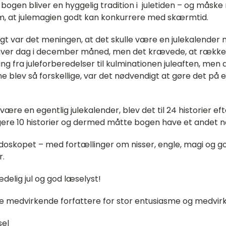
 bogen bliver en hyggelig tradition i juletiden – og måsk
om, at julemagien godt kan konkurrere med skærmtid.
igt var det meningen, at det skulle være en julekalender
 hver dag i december måned, men det krævede, at række
g fra juleforberedelser til kulminationen juleaften, men 
ne blev så forskellige, var det nødvendigt at gøre det på
 være en egentlig julekalender, blev det til 24 historier eft
igere 10 historier og dermed måtte bogen have et andet n
jdoskopet – med fortællinger om nisser, engle, magi og g
r.
ædelig jul og god læselyst!
alle medvirkende forfattere for stor entusiasme og medvir
sel