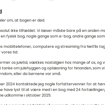
d
ler om, at bogen er død.
bsolut ikke tilfældet. Vi læser måske bare på en anden må
id en fysisk bog, nogle gange som e-bog, andre gange som
s mobiltelefoner, computere og streaming fra Netflix ta
vores tid.
ærmer os juletid, vækkes nostalgien hos mange af os, og v
 tanke om julehyggen og oplæsning for hinanden, som vi 
rndom, eller da børnene var små.
er 2024 kontaktede jeg nogle forfattervenner for at hør
ne have lyst til at være med i en bog med 24 fortællinger
e udkomme i oktober 2025.