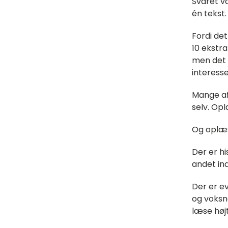
Svaret v
én tekst.
Fordi de
10 ekstra
men det 
interesse
Mange af
selv. Op
Og oplæs
Der er h
andet in
Der er ev
og voksne
læse høj