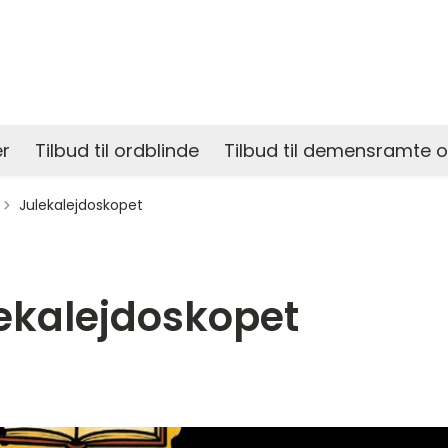
r
Tilbud til ordblinde
Tilbud til demensramte 
il
Julekalejdoskopet
ekalejdoskopet