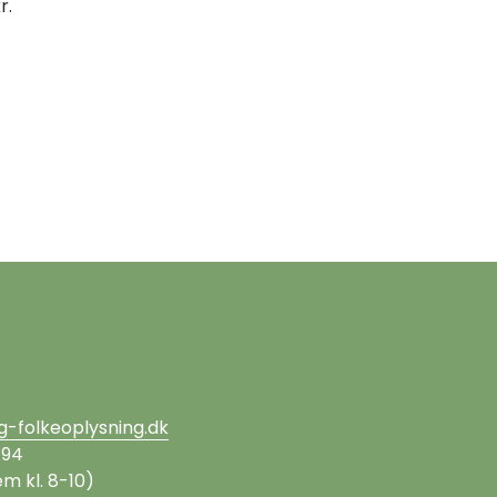
r.
g-folkeoplysning.dk
 94
m kl. 8-10)