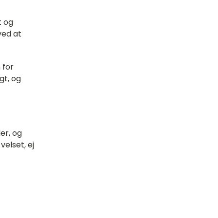
t og
ved at
 for
gt, og
er, og
velset, ej