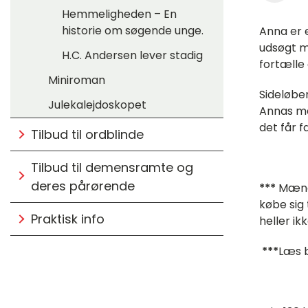
Hemmeligheden – En
historie om søgende unge.
Anna er e
udsøgt m
H.C. Andersen lever stadig
fortælle
Miniroman
Sideløbe
Julekalejdoskopet
Annas må
det får f
Tilbud til ordblinde
Tilbud til demensramte og
deres pårørende
***
Mænd 
købe sig 
Praktisk info
heller i
***
Læs b