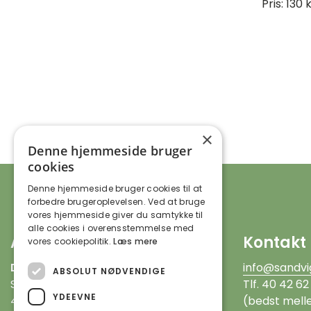
Pris: 130 k
×
Denne hjemmeside bruger
cookies
Denne hjemmeside bruger cookies til at
forbedre brugeroplevelsen. Ved at bruge
vores hjemmeside giver du samtykke til
alle cookies i overensstemmelse med
Adresse
Kontakt
vores cookiepolitik.
Læs mere
DOF Sandvig Folkeoplysning
info@sandvi
ABSOLUT NØDVENDIGE
Sandevej 3, Sandvig
Tlf. 40 42 62
YDEEVNE
4735 Mern
(bedst melle