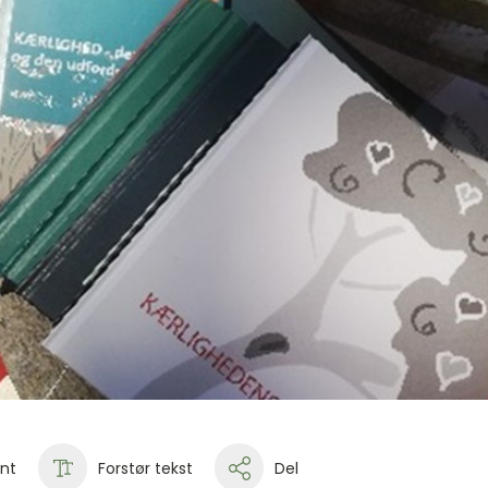
int
Forstør tekst
Del