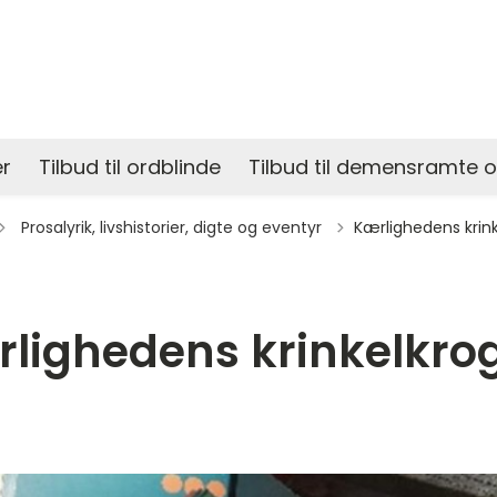
r
Tilbud til ordblinde
Tilbud til demensramte 
Tilbage til
Prosalyrik, livshistorier, digte og eventyr
Kærlighedens krin
lighedens krinkelkro