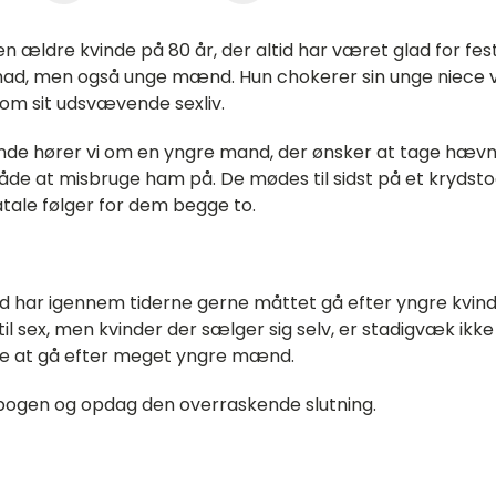
n ældre kvinde på 80 år, der altid har været glad for fes
ad, men også unge mænd. Hun chokerer sin unge niece 
 om sit udsvævende sexliv.
nde hører vi om en yngre mand, der ønsker at tage hævn
de at misbruge ham på. De mødes til sidst på et krydsto
atale følger for dem begge to.
har igennem tiderne gerne måttet gå efter yngre kvind
til sex, men kvinder der sælger sig selv, er stadigvæk ikke 
kke at gå efter meget yngre mænd.
ogen og opdag den overraskende slutning.