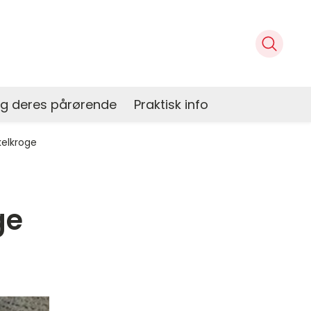
og deres pårørende
Praktisk info
kelkroge
ge